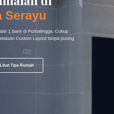
maian di
a Serayu
ster 1 baris di Purbalingga. Cukup
bebasan Custom Layout tanpa pusing
Lihat Tipe Rumah